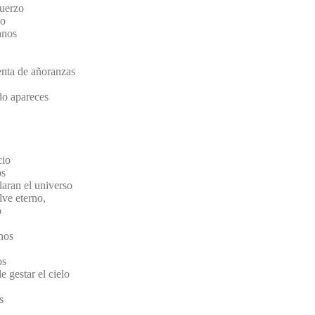
fuerzo
do
anos
enta de añoranzas
do apareces
cio
os
laran el universo
lve eterno,
o
nos
os
 gestar el cielo
s