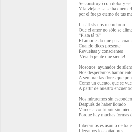
Se construyó con dolor y es
Y la vieja casa se ha quema
por el fuego eterno de tus m
Las Tesis nos recordaron
Que el amor no sólo se alim
“Plata tá tá”
El amor es lo que pasa cuan
Cuando dices presente
Revueltas y conscientes
Viva la gente q
ue siente!
¡
Nosotros, ayunados de silen
Nos despertamos hambrient
A sembrar las flores que pob
Como un cuento, q
ue se vue
A partir de nuestro encuentr
Nos miraremos sin esconder
Después de haber llorado
Vamos a contribuir sin mied
Porque hay muchas formas de
Liberarnos es asunto de tode
Llegamos los soñadores