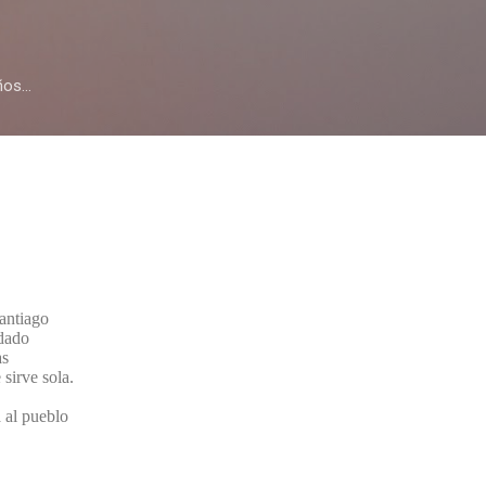
Skip to main content
os...
Santiago
udado
as
 sirve sola.
a al pueblo