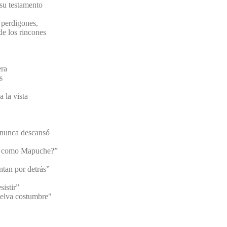
su testamento
 perdigones,
de los rincones
era
s
 la vista
 nunca descansó
ten como Mapuche?”
ntan por detrás”
sistir”
uelva costumbre"