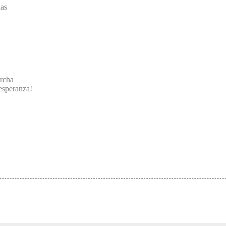
nas
rcha
 esperanza!