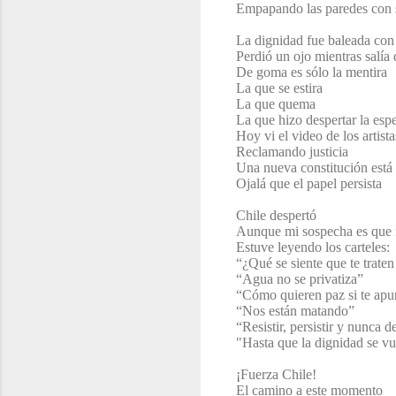
Empapando las paredes con 
La dignidad fue baleada con
Perdió un ojo mientras salía 
De goma es sólo la mentira
La que se estira
La que quema
La que hizo despertar la esp
Hoy vi el video de los artista
Reclamando justicia
Una nueva constitución está a
Ojalá que el papel persista
Chile despertó
Aunque mi sospecha es que
Estuve leyendo los carteles:
“¿Qué se siente que te tra
“Agua no se privatiza”
“Cómo quieren paz si te apu
“Nos están matando”
“Resistir, persistir y nunca de
"Hasta que la dignidad se v
¡
Fuerza Chile!
El camino a este momento