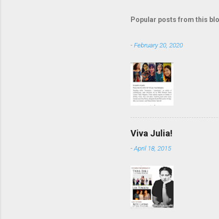
m
m
Popular posts from this bl
e
-
February 20, 2020
n
t
s
Viva Julia!
-
April 18, 2015