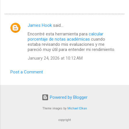
James Hook
said…
C
Encontré esta herramienta para
calcular
o
porcentaje de notas académicas
cuando
m
estaba revisando mis evaluaciones y me
pareció muy útil para entender mi rendimiento.
m
January 24, 2026 at 10:12 AM
e
n
Post a Comment
t
s
Powered by Blogger
Theme images by
Michael Elkan
copyright