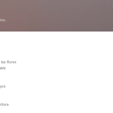
Skip to main content
os...
 las flores
able
ojos
ritura