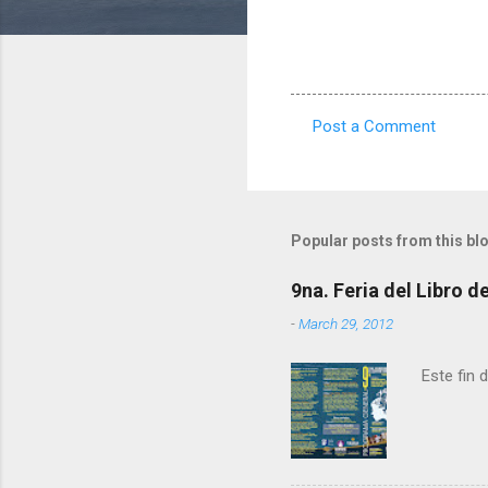
Post a Comment
C
o
m
m
Popular posts from this bl
e
9na. Feria del Libro 
n
-
March 29, 2012
t
s
Este fin