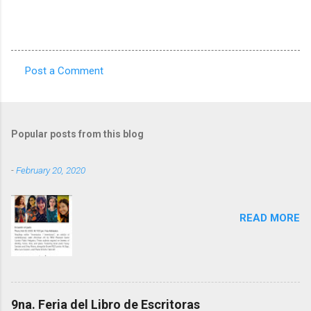
Post a Comment
C
o
m
Popular posts from this blog
m
e
-
February 20, 2020
n
t
READ MORE
s
9na. Feria del Libro de Escritoras