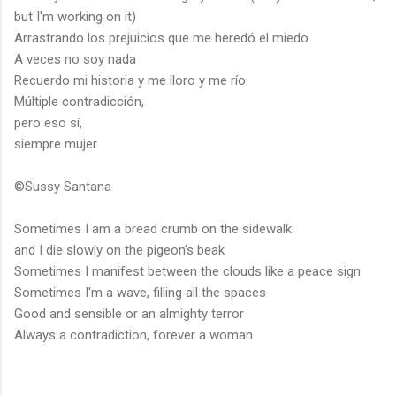
but I'm working on it)
Arrastrando los prejuicios que me heredó el miedo
A veces no soy nada
Recuerdo mi historia y me lloro y me río.
Múltiple contradicción,
pero eso sí,
siempre mujer.
©Sussy Santana
Sometimes I am a bread crumb on the sidewalk
and I die slowly on the pigeon's beak
Sometimes I manifest between the clouds like a peace sign
Sometimes I'm a wave, filling all the spaces
Good and sensible or an almighty terror
Always a contradiction, forever a woman