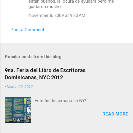
estan buenos, la locura de ayudara pero me
m
gustaron mucho
e
November 8, 2009 at 9:20 AM
n
t
Post a Comment
s
Popular posts from this blog
9na. Feria del Libro de Escritoras
Dominicanas, NYC 2012
-
March 29, 2012
Este fin de semana en NY!
READ MORE