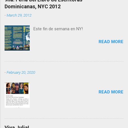
Dominicanas, NYC 2012
n
t
-
March 29, 2012
s
Este fin de semana en NY!
READ MORE
-
February 20, 2020
READ MORE
Viva Julia!