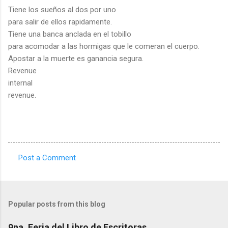
Tiene los sueños al dos por uno
para salir de ellos rapidamente.
Tiene una banca anclada en el tobillo
para acomodar a las hormigas que le comeran el cuerpo.
Apostar a la muerte es ganancia segura.
Revenue
internal
revenue.
Post a Comment
C
o
m
Popular posts from this blog
m
e
9na. Feria del Libro de Escritoras